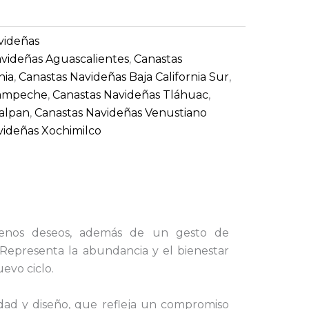
videñas
avideñas Aguascalientes
,
Canastas
nia
,
Canastas Navideñas Baja California Sur
,
Campeche
,
Canastas Navideñas Tláhuac
,
lalpan
,
Canastas Navideñas Venustiano
videñas Xochimilco
nos deseos, además de un gesto de
. Representa la abundancia y el bienestar
uevo ciclo.
idad y diseño, que refleja un compromiso