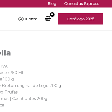
Blog
Canastas Express
Cuenta
Catálogo 2025
lla
 IVA
lecto 750 ML
a 100 g
e Breton original de trigo 200 g
0g Trufas
urmet | Cacahuates 200g
ica