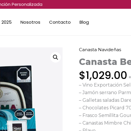
nción Personalizada
 2025
Nosotros
Contacto
Blog
Canasta Navideñas
Canasta
Bella
Canasta Be
cantidad
$
1,029.00
+
– Vino Exportación Se
– Jamón serrano Parm
– Galletas saladas Dar
– Chocolates Picard 7
– Frasco Semillita Go
– Canastas Mimbre Ch
– Playo