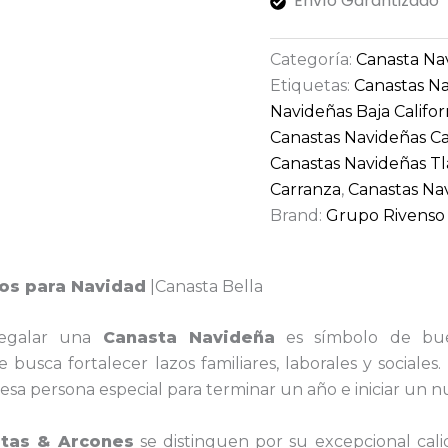
Envío Garantizado
Categoría:
Canasta Na
Etiquetas:
Canastas N
Navideñas Baja Califor
Canastas Navideñas 
Canastas Navideñas T
Carranza
,
Canastas Na
Brand:
Grupo Rivenso
os para Navidad
|Canasta Bella
regalar una
Canasta
Navideña
es símbolo de bue
busca fortalecer lazos familiares, laborales y sociales
esa persona especial para terminar un año e iniciar un n
tas & Arcones
se distinguen por su excepcional cal