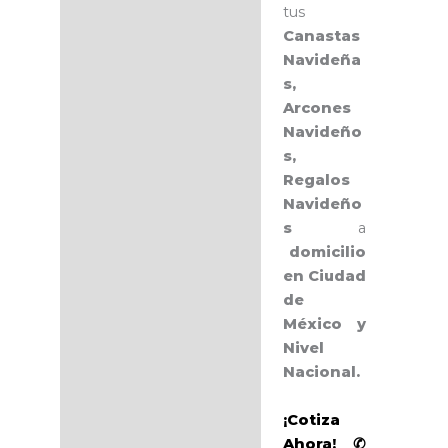
tus
Canastas
Navideña
s,
Arcones
Navideño
s,
Regalos
Navideño
s
a
domicilio
en Ciudad
de
México y
Nivel
Nacional.
¡Cotiza
Ahora! ✆