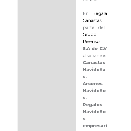
En
Regala
Canastas,
parte del
Grupo
Rivenso
S.A de C.V
diseñamos
Canastas
Navideña
s,
Arcones
Navideño
s,
Regalos
Navideño
s
empresari