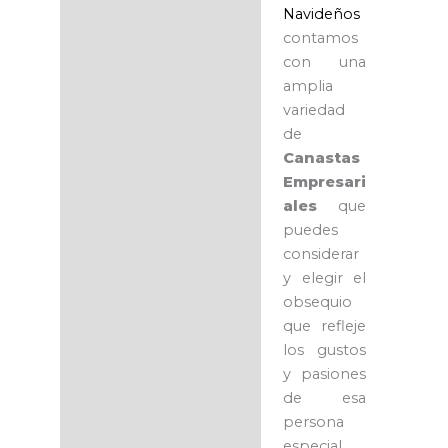
Navideños
contamos
con una
amplia
variedad
de
Canastas
Empresari
ales
que
puedes
considerar
y elegir el
obsequio
que refleje
los gustos
y pasiones
de esa
persona
especial.