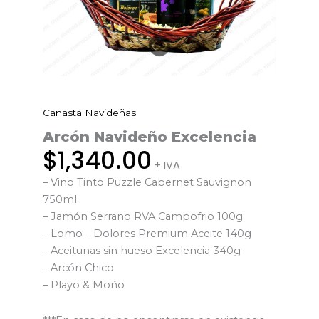
Canasta Navideñas
Arcón
Navideño
Arcón Navideño Excelencia
Excelencia
$
1,340.00
+ IVA
cantidad
– Vino Tinto Puzzle Cabernet Sauvignon
750ml
– Jamón Serrano RVA Campofrio 100g
– Lomo – Dolores Premium Aceite 140g
– Aceitunas sin hueso Excelencia 340g
– Arcón Chico
– Playo & Moño