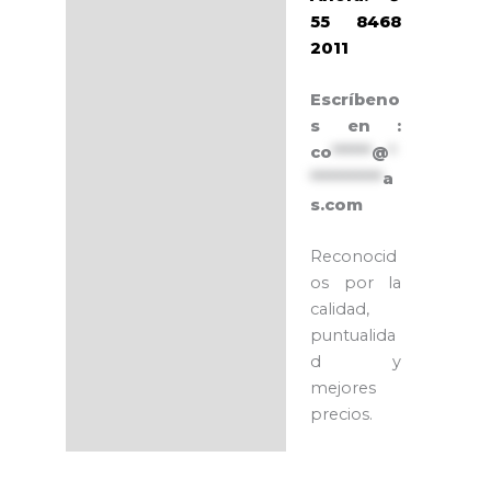
55 8468
2011
Escríbeno
s en :
co
******
@
*
***********
a
s.com
Reconocid
os por la
calidad,
puntualida
d y
mejores
precios.