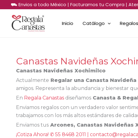
Sorted
Ir
⛟ Envios a todo México | Facturamos tu Compra | Ate
by
al
price:
low
contenido
to
Inicio
Catálogo
Regalos
high
Canastas Navideñas Xochi
Canastas Navideñas Xochimilco
Actualmente
Regalar una Canasta Navideña
amigos. Representa la abundancia y bienestar que 
En
Regala Canastas
diseñamos
Canasta & Rega
Enviamos regalos con un verdadero valor sentimen
trabajamos con los más altos estándares de calid
Enviamos tus
Arcones, Canastas Navideñas 
¡Cotiza Ahora! ✆ 55 8468 2011 | contacto@regalac