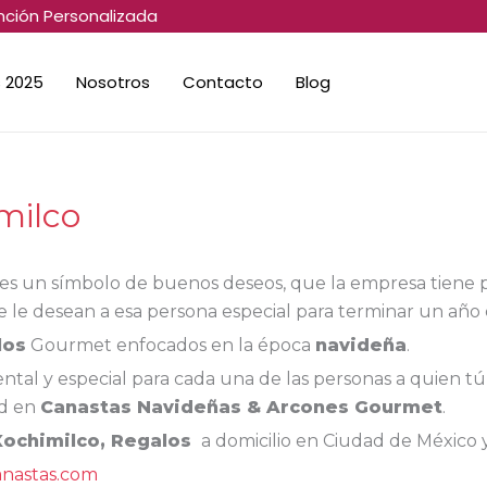
nción Personalizada
 2025
Nosotros
Contacto
Blog
milco
es un símbolo de buenos deseos, que la empresa tiene 
le desean a esa persona especial para terminar un año e
los
Gourmet enfocados en la época
navideña
.
tal y especial para cada una de las personas a quien tú
ad en
Canastas Navideñas & Arcones Gourmet
.
Xochimilco
, Regalos
a domicilio en Ciudad de México y
anastas.com