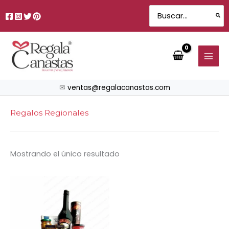
Ir
Search
al
for:
contenido
✉
ventas@regalacanastas.com
Regalos Regionales
Mostrando el único resultado