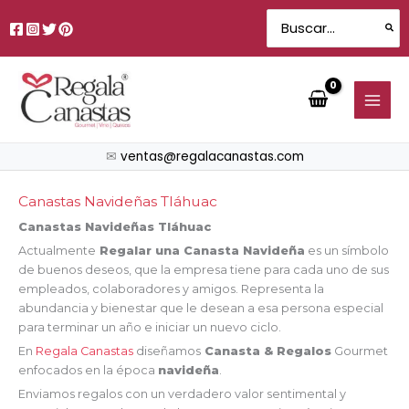
Sorted
Ir
by
Search
price:
al
for:
low
contenido
to
high
✉
ventas@regalacanastas.com
Canastas Navideñas Tláhuac
Canastas Navideñas Tláhuac
Actualmente
Regalar una Canasta Navideña
es un símbolo
de buenos deseos, que la empresa tiene para cada uno de sus
empleados, colaboradores y amigos. Representa la
abundancia y bienestar que le desean a esa persona especial
para terminar un año e iniciar un nuevo ciclo.
En
Regala Canastas
diseñamos
Canasta & Regalos
Gourmet
enfocados en la época
navideña
.
Enviamos regalos con un verdadero valor sentimental y