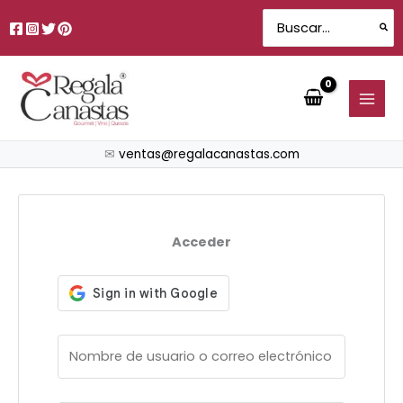
Ir
Search
al
for:
contenido
✉
ventas@regalacanastas.com
Acceder