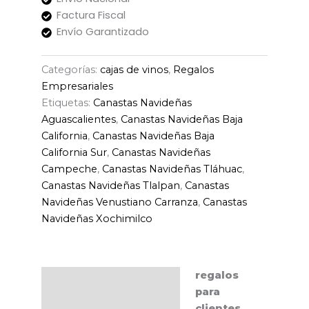
Factura Fiscal
Envío Garantizado
Categorías:
cajas de vinos
,
Regalos
Empresariales
Etiquetas:
Canastas Navideñas
Aguascalientes
,
Canastas Navideñas Baja
California
,
Canastas Navideñas Baja
California Sur
,
Canastas Navideñas
Campeche
,
Canastas Navideñas Tláhuac
,
Canastas Navideñas Tlalpan
,
Canastas
Navideñas Venustiano Carranza
,
Canastas
Navideñas Xochimilco
regalos
Descripción
para
clientes