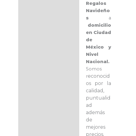
Regalos
Navideño
s
a
domicilio
en Ciudad
de
México y
Nivel
Nacional.
Somos
econocid
r
os por la
calidad,
puntualid
ad
además
de
mejores
precios.