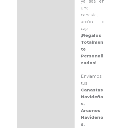
ya sea en
una
canasta,
arcón o
caja.
¡Regalos
Totalmen
te
Personali
zados!
Enviamos
tus
Canastas
Navideña
s,
Arcones
Navideño
s,