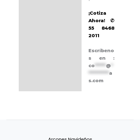
¡Cotiza
Ahora! ✆
55 8468
2011
Escríbeno
s en :
co
******
@
*
***********
a
s.com
Arcones Navideños