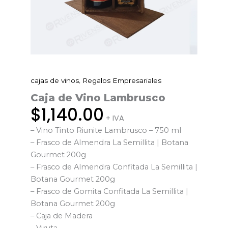
,
cajas de vinos
Regalos Empresariales
Caja
de
Caja de Vino Lambrusco
Vino
$
1,140.00
+ IVA
Lambrusco
– Vino Tinto Riunite Lambrusco – 750 ml
cantidad
– Frasco de Almendra La Semillita | Botana
Gourmet 200g
– Frasco de Almendra Confitada La Semillita |
Botana Gourmet 200g
– Frasco de Gomita Confitada La Semillita |
Botana Gourmet 200g
– Caja de Madera