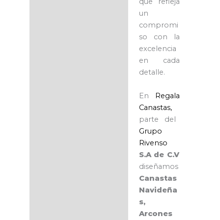
que refleja
un
compromi
so con la
excelencia
en cada
detalle.
En
Regala
Canastas,
parte del
Grupo
Rivenso
S.A de C.V
diseñamos
Canastas
Navideña
s,
Arcones