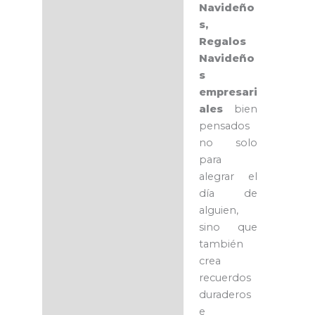
Navideño
s,
Regalos
Navideño
s
empresari
ales
bien
pensados
no solo
para
alegrar el
día de
alguien,
sino que
también
crea
recuerdos
duraderos
e