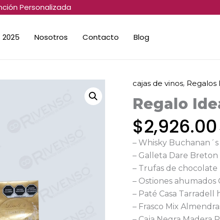
nción Personalizada
 2025
Nosotros
Contacto
Blog
,
cajas de vinos
Regalos 
Regalo
Ideal
Regalo Ide
cantidad
$
2,926.00
– Whisky Buchanan´s
– Galleta Dare Breton
– Trufas de chocolate 
– Ostiones ahumados 
– Paté Casa Tarradell 
– Frasco Mix Almendra
– Caja Negra Madera P