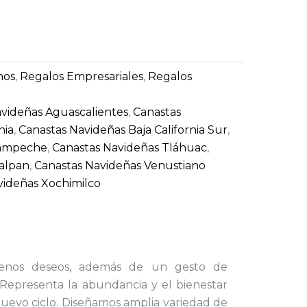
nos
,
Regalos Empresariales
,
Regalos
avideñas Aguascalientes
,
Canastas
nia
,
Canastas Navideñas Baja California Sur
,
Campeche
,
Canastas Navideñas Tláhuac
,
lalpan
,
Canastas Navideñas Venustiano
videñas Xochimilco
nos deseos, además de un gesto de
. Representa la abundancia y el bienestar
nuevo ciclo.
Diseñamos amplia variedad de