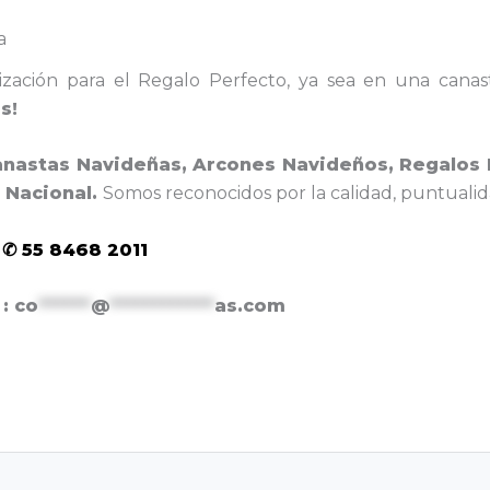
a
tización para el Regalo Perfecto, ya sea en una canas
s!
anastas Navideñas, Arcones Navideños, Regalos
l Nacional.
Somos r
econocidos por la calidad, puntuali
 ✆ 55 8468 2011
 :
co
******
@
************
as.com