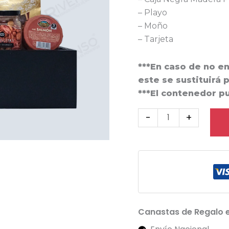
– Playo
– Moño
– Tarjeta
***En caso de no e
este se sustituirá 
***El contenedor p
-
+
Canastas de Regalo 