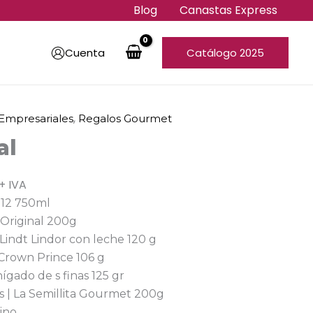
Blog
Canastas Express
Cuenta
Catálogo 2025
,
Empresariales
Regalos Gourmet
al
+ IVA
 12 750ml
 Original 200g
Lindt Lindor con leche 120 g
Crown Prince 106 g
hígado de s finas 125 gr
s | La Semillita Gourmet 200g
ino