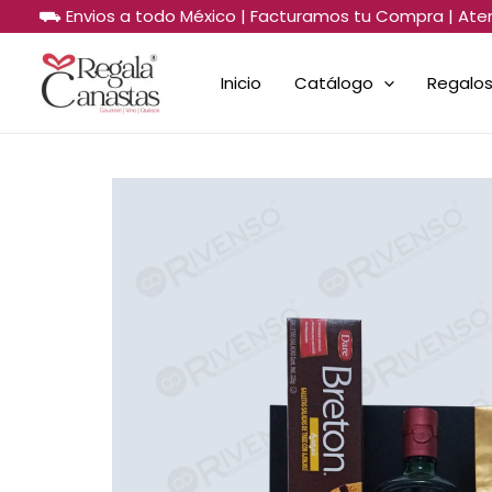
Ir
⛟ Envios a todo México | Facturamos tu Compra | Ate
al
contenido
Inicio
Catálogo
Regalos