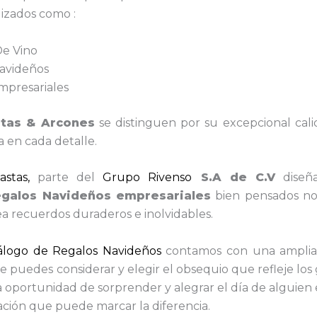
lizados como :
De Vino
avideños
mpresariales
tas & Arcones
se distinguen por su excepcional cal
a en cada detalle.
stas,
parte del
Grupo Rivenso
S.A de C.V
diseñ
egalos Navideños empresariales
bien pensados no s
a recuerdos duraderos e inolvidables.
álogo de Regalos Navideños
contamos con una amplia
 puedes considerar y elegir el obsequio que refleje los 
a oportunidad de sorprender y alegrar el día de alguien 
ación que puede marcar la diferencia.