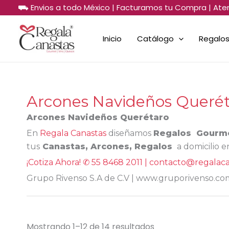
Sorted
Ir
⛟ Envios a todo México | Facturamos tu Compra | Ate
by
al
price:
low
contenido
to
Inicio
Catálogo
Regalos
high
Arcones Navideños Queré
Arcones Navideños Querétaro
En
Regala Canastas
diseñamos
Regalos Gourme
tus
Canastas, Arcones, Regalos
a domicilio 
¡Cotiza Ahora! ✆ 55 8468 2011 | contacto@regalac
Grupo Rivenso S.A de C.V | www.gruporivenso.co
Mostrando 1–12 de 14 resultados