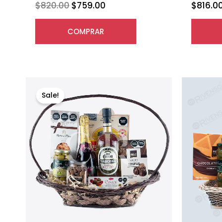
$
820.00
$
759.00
$
816.0
COMPRAR
Original
Current
price
price
Sale!
was:
is:
$1,698.00.
$1,528.00.