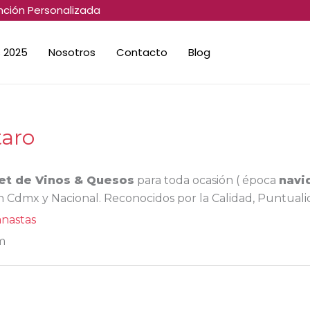
nción Personalizada
 2025
Nosotros
Contacto
Blog
taro
t de Vinos & Quesos
para toda ocasión ( época
navi
en Cdmx y Nacional. Reconocidos por la Calidad, Puntual
anastas
m