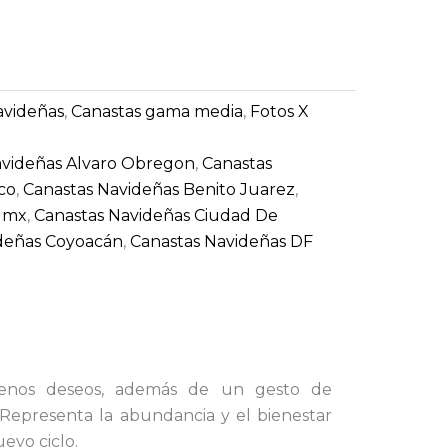
avideñas
,
Canastas gama media
,
Fotos X
avideñas Alvaro Obregon
,
Canastas
co
,
Canastas Navideñas Benito Juarez
,
cdmx
,
Canastas Navideñas Ciudad De
deñas Coyoacán
,
Canastas Navideñas DF
nos deseos, además de un gesto de
. Representa la abundancia y el bienestar
uevo ciclo.