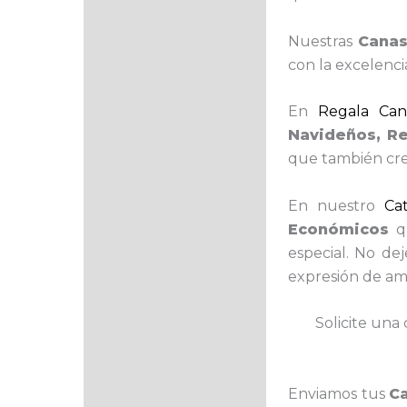
Nuestras
Canas
con la excelenci
En
Regala Cana
Navideños, R
que también cre
En nuestro
Ca
Económicos
qu
especial. No de
expresión de am
Solicite una 
Enviamos tus
C