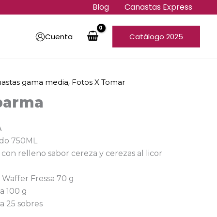
Blog
Canastas Express
Cuenta
Catálogo 2025
,
astas gama media
Fotos X Tomar
 parma
A
ado 750ML
con relleno sabor cereza y cerezas al licor
i Waffer Fressa 70 g
a 100 g
a 25 sobres