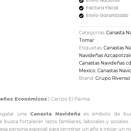
Envío Nacional
Factura Fiscal
Envío Garantizado
Categorías:
Canasta N
Tomar
Etiquetas:
Canastas N
Navideñas Azcapotzal
Canastas Navideñas 
Mexico
,
Canastas Navi
Brand:
Grupo Rivenso
deños Económicos
| Carrizo El Parma
regalar una
Canasta
Navideña
es símbolo de bue
busca fortalecer lazos familiares, laborales y sociales
esa persona especial para terminar un año e iniciar un n