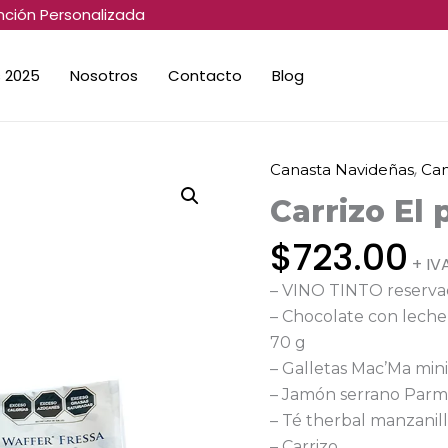
nción Personalizada
 2025
Nosotros
Contacto
Blog
,
Canasta Navideñas
Can
Carrizo
El
Carrizo El
parma
$
723.00
cantidad
+ IV
– VINO TINTO reserv
– Chocolate con leche 
70 g
– Galletas Mac’Ma min
– Jamón serrano Parm
– Té therbal manzanill
– Carrizo