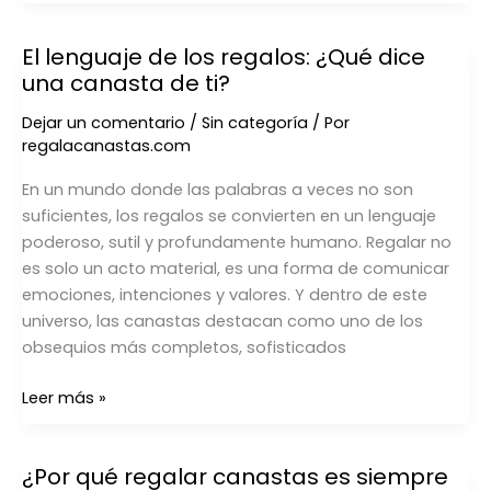
El lenguaje de los regalos: ¿Qué dice
El
una canasta de ti?
lenguaje
de
Dejar un comentario
/
Sin categoría
/ Por
los
regalacanastas.com
regalos:
¿Qué
En un mundo donde las palabras a veces no son
dice
suficientes, los regalos se convierten en un lenguaje
una
poderoso, sutil y profundamente humano. Regalar no
canasta
es solo un acto material, es una forma de comunicar
de
emociones, intenciones y valores. Y dentro de este
ti?
universo, las canastas destacan como uno de los
obsequios más completos, sofisticados
Leer más »
¿Por qué regalar canastas es siempre
¿Por