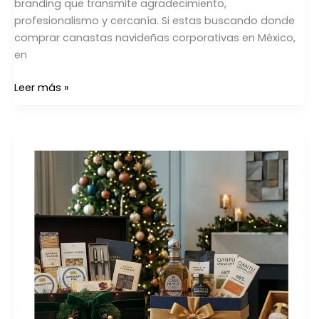
branding que transmite agradecimiento,
profesionalismo y cercanía. Si estas buscando donde
comprar canastas navideñas corporativas en México,
en
Leer más »
¿Como
elegir
la
Canasta
perfecta
para
empresas
en
2026?