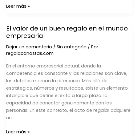
Leer más »
El valor de un buen regalo en el mundo
El
empresarial
valor
de
Dejar un comentario
/
Sin categoría
/ Por
un
regalacanastas.com
buen
regalo
En el entorno empresarial actual, donde la
en
competencia es constante y las relaciones son clave,
el
los detalles marcan la diferencia. Más allá de
mundo
estrategias, números y resultados, existe un elemento
empresarial
intangible que define el éxito a largo plazo: la
capacidad de conectar genuinamente con las
personas. En este contexto, el acto de regalar adquiere
un
Leer más »