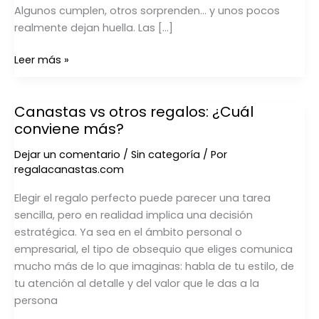
Algunos cumplen, otros sorprenden… y unos pocos
realmente dejan huella. Las […]
Leer más »
Canastas vs otros regalos: ¿Cuál
Canastas
conviene más?
vs
otros
Dejar un comentario
/
Sin categoría
/ Por
regalos:
regalacanastas.com
¿Cuál
conviene
Elegir el regalo perfecto puede parecer una tarea
más?
sencilla, pero en realidad implica una decisión
estratégica. Ya sea en el ámbito personal o
empresarial, el tipo de obsequio que eliges comunica
mucho más de lo que imaginas: habla de tu estilo, de
tu atención al detalle y del valor que le das a la
persona