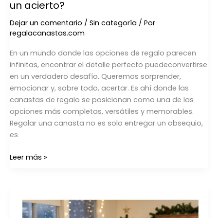
un acierto?
qué
regalar
Dejar un comentario
/
Sin categoría
/ Por
canastas
regalacanastas.com
es
siempre
En un mundo donde las opciones de regalo parecen
un
infinitas, encontrar el detalle perfecto puedeconvertirse
acierto?
en un verdadero desafío. Queremos sorprender,
emocionar y, sobre todo, acertar. Es ahí donde las
canastas de regalo se posicionan como una de las
opciones más completas, versátiles y memorables.
Regalar una canasta no es solo entregar un obsequio,
es
Leer más »
Canastas
Navideñas
Premium