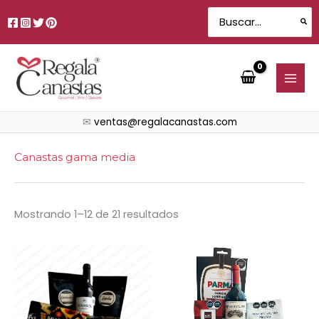
Sorted
Ir
by
Search
price:
al
for:
low
contenido
to
high
✉
ventas@regalacanastas.com
Canastas gama media
Mostrando 1–12 de 21 resultados