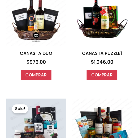
CANASTA DUO
CANASTA PUZZLE1
$
976.00
$
1,046.00
COMPRAR
COMPRAR
Original
Current
price
price
Sale!
was:
is:
$1,296.00.
$1,152.00.