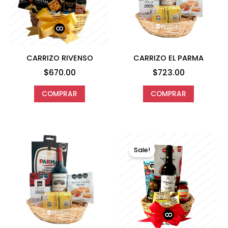
CARRIZO RIVENSO
CARRIZO EL PARMA
$
670.00
$
723.00
COMPRAR
COMPRAR
Original
Curren
price
price
Sale!
was:
is:
$820.00.
$759.0