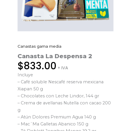
Canastas gama media
Canasta
La
Canasta La Despensa 2
Despensa
$
833.00
+ IVA
2
Incluye
cantidad
– Café soluble Nescafé reserva mexicana
Xiapan 50 g
– Chocolates con Leche Lindor, 144 gr
– Crema de avellanas Nutella con cacao 200
g
– Atún Dolores Premium Agua 140 g
– Mac´Ma Galletas Abanico 150 g