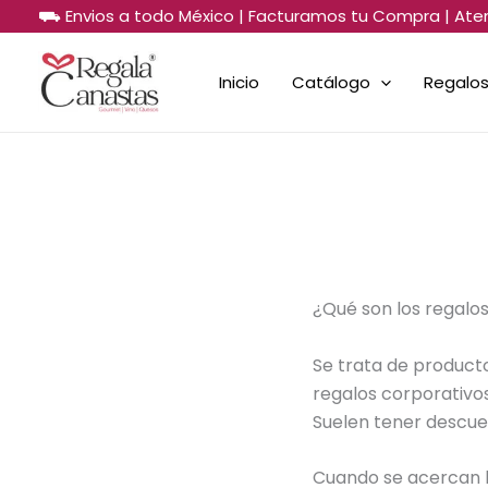
Ir
⛟ Envios a todo México | Facturamos tu Compra | Ate
al
contenido
Inicio
Catálogo
Regalos
¿Qué son los regalo
Se trata de product
regalos corporativo
Suelen tener descue
Cuando se acercan l