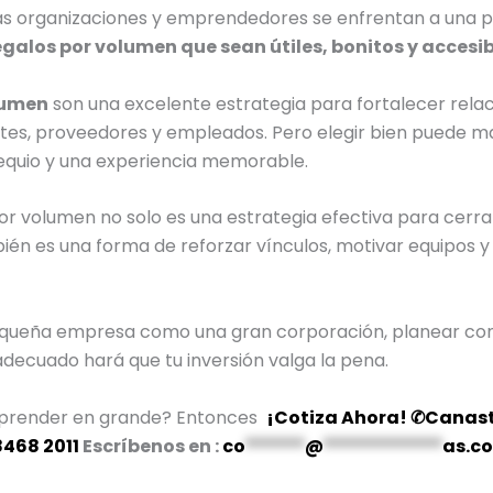
s organizaciones y emprendedores se enfrentan a una p
alos por volumen que sean útiles, bonitos y accesib
lumen
son una excelente estrategia para fortalecer rela
ntes, proveedores y empleados. Pero elegir bien puede ma
equio y una experiencia memorable.
por volumen no solo es una estrategia efectiva para cerr
ién es una forma de reforzar vínculos, motivar equipos 
equeña empresa como una gran corporación, planear con
adecuado hará que tu inversión valga la pena.
orprender en grande? Entonces
¡Cotiza Ahora! ✆Canast
8468 2011
Escríbenos en :
co
******
@
************
as.c