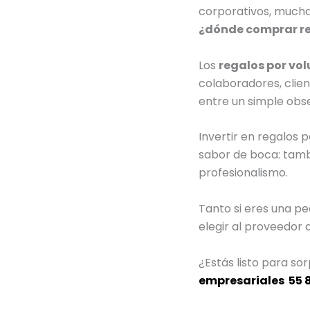
corporativos, mucha
¿dónde comprar reg
Los
regalos por vo
colaboradores, clie
entre un simple obs
Invertir en regalos 
sabor de boca: tamb
profesionalismo.
Tanto si eres una p
elegir al proveedor 
¿Estás listo para s
empresariales 55 