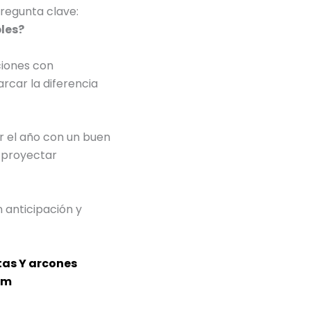
regunta clave:
les?
ciones con
rcar la diferencia
ar el año con un buen
y proyectar
 anticipación y
as Y arcones
om