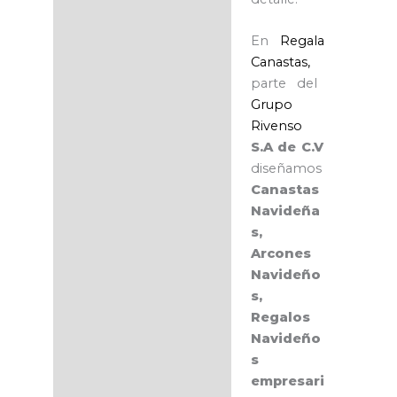
En
Regala
Canastas,
parte del
Grupo
Rivenso
S.A de C.V
diseñamos
Canastas
Navideña
s,
Arcones
Navideño
s,
Regalos
Navideño
s
empresari