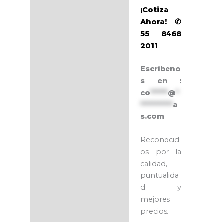
¡Cotiza
Ahora! ✆
55 8468
2011
Escríbeno
s en :
co
******
@
*
***********
a
s.com
Reconocid
os por la
calidad,
puntualida
d y
mejores
precios.