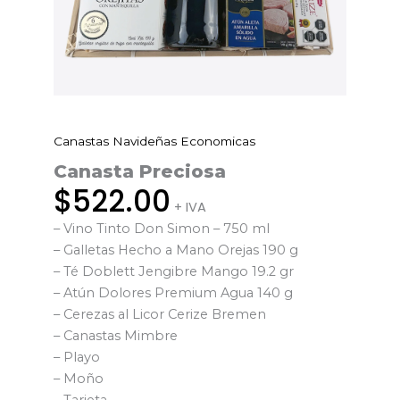
Canastas Navideñas Economicas
Canasta
Preciosa
Canasta Preciosa
cantidad
$
522.00
+ IVA
– Vino Tinto Don Simon – 750 ml
– Galletas Hecho a Mano Orejas 190 g
– Té Doblett Jengibre Mango 19.2 gr
– Atún Dolores Premium Agua 140 g
– Cerezas al Licor Cerize Bremen
– Canastas Mimbre
– Playo
– Moño