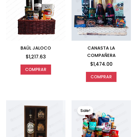
BAÚL JALOCO
CANASTA LA
COMPAÑERA
$
1,217.63
$
1,474.00
COMPRAR
COMPRAR
Original
Curr
price
price
Sale!
was:
is:
$2,296.00.
$2,10