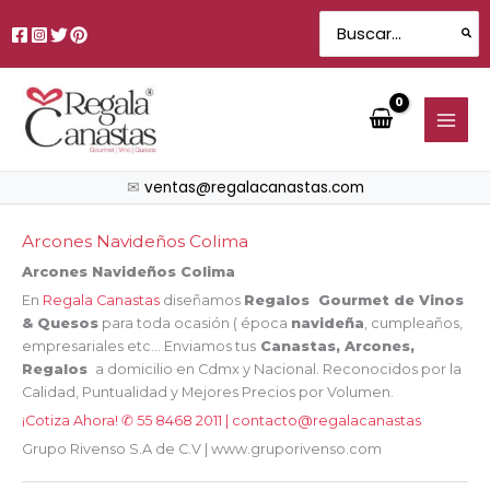
Sorted
Ir
by
Search
price:
al
for:
low
contenido
to
high
✉
ventas@regalacanastas.com
Arcones Navideños Colima
Arcones Navideños Colima
En
Regala Canastas
diseñamos
Regalos Gourmet de Vinos
& Quesos
para toda ocasión ( época
navideña
, cumpleaños,
empresariales etc… Enviamos tus
Canastas, Arcones,
Regalos
a domicilio en Cdmx y Nacional. Reconocidos por la
Calidad, Puntualidad y Mejores Precios por Volumen.
¡Cotiza Ahora! ✆ 55 8468 2011 | contacto@regalacanastas
Grupo Rivenso S.A de C.V | www.gruporivenso.com