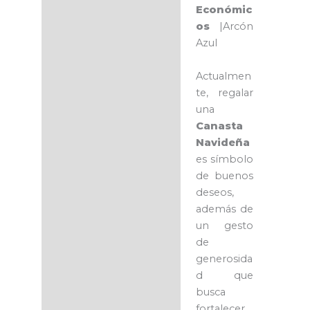
Económic
os
|Arcón
Azul
Actualmen
te, regalar
una
Canasta
Navideña
es símbolo
de buenos
deseos,
además de
un gesto
de
generosida
d que
busca
fortalecer