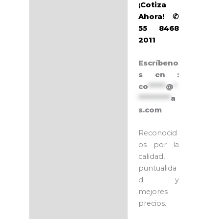
¡Cotiza
Ahora! ✆
55 8468
2011
Escríbeno
s en :
co
******
@
*
***********
a
s.com
Reconocid
os por la
calidad,
puntualida
d y
mejores
precios.