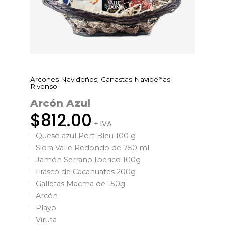
,
Arcones Navideños
Canastas Navideñas
Arcón
Rivenso
Azul
Arcón Azul
cantidad
$
812.00
+ IVA
– Queso azul Port Bleu 100 g
– Sidra Valle Redondo de 750 ml
– Jamón Serrano Iberico 100g
– Frasco de Cacahuates 200g
– Galletas Macma de 150g
– Arcón
– Playo
– Viruta