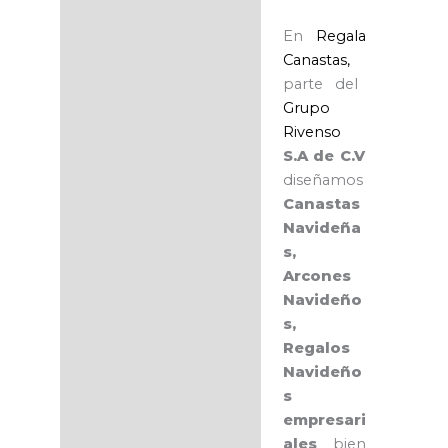
En
Regala
Canastas,
parte del
Grupo
Rivenso
S.A de C.V
diseñamos
Canastas
Navideña
s,
Arcones
Navideño
s,
Regalos
Navideño
s
empresari
ales
bien