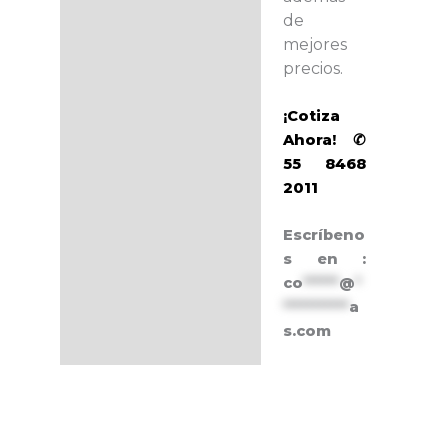
de
mejores
precios.
¡Cotiza
Ahora! ✆
55 8468
2011
Escríbeno
s en :
co
******
@
*
***********
a
s.com