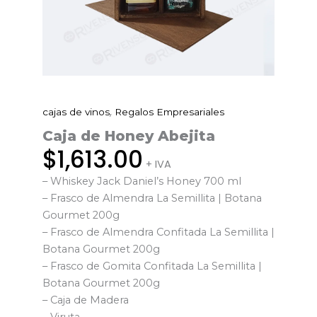
,
cajas de vinos
Regalos Empresariales
Caja
de
Caja de Honey Abejita
Honey
$
1,613.00
+ IVA
Abejita
– Whiskey Jack Daniel’s Honey 700 ml
cantidad
– Frasco de Almendra La Semillita | Botana
Gourmet 200g
– Frasco de Almendra Confitada La Semillita |
Botana Gourmet 200g
– Frasco de Gomita Confitada La Semillita |
Botana Gourmet 200g
– Caja de Madera