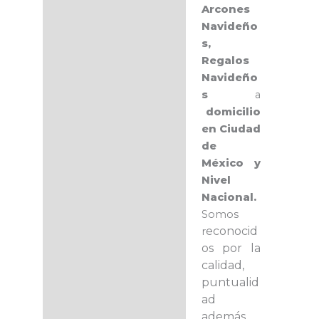
Arcones
Navideño
s,
Regalos
Navideño
s
a
domicilio
en Ciudad
de
México y
Nivel
Nacional.
Somos
econocid
r
os por la
calidad,
puntualid
ad
además