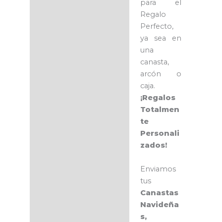
para el
Regalo
Perfecto,
ya sea en
una
canasta,
arcón o
caja.
¡Regalos
Totalmen
te
Personali
zados!
Enviamos
tus
Canastas
Navideña
s,