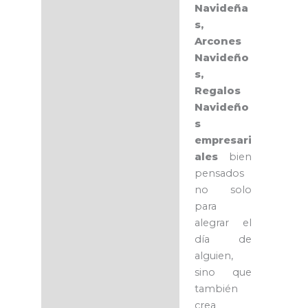
Navideña
s,
Arcones
Navideño
s,
Regalos
Navideño
s
empresari
ales
bien
pensados
no solo
para
alegrar el
día de
alguien,
sino que
también
crea