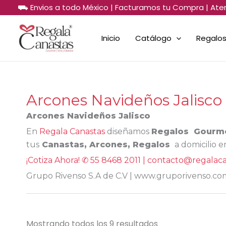
Sorted
Ir
⛟ Envios a todo México | Facturamos tu Compra | Ate
by
al
price:
low
contenido
to
Inicio
Catálogo
Regalos
high
Arcones Navideños Jalisco
Arcones Navideños Jalisco
En
Regala Canastas
diseñamos
Regalos Gourme
tus
Canastas, Arcones, Regalos
a domicilio 
¡Cotiza Ahora! ✆ 55 8468 2011 | contacto@regalac
Grupo Rivenso S.A de C.V | www.gruporivenso.co
Mostrando todos los 9 resultados