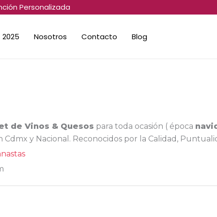
nción Personalizada
 2025
Nosotros
Contacto
Blog
t de Vinos & Quesos
para toda ocasión ( época
navi
en Cdmx y Nacional. Reconocidos por la Calidad, Puntual
anastas
m