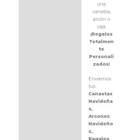
una
canasta,
arcón o
caja.
¡Regalos
Totalmen
te
Personali
zados!
Enviamos
tus
Canastas
Navideña
s,
Arcones
Navideño
s,
Regalos