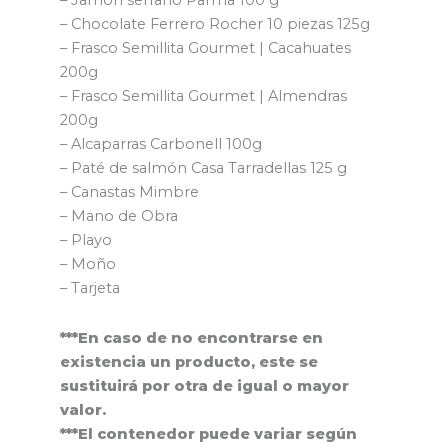
– Jamón serrano Parma 100 g
– Chocolate Ferrero Rocher 10 piezas 125g
– Frasco Semillita Gourmet | Cacahuates
200g
– Frasco Semillita Gourmet | Almendras
200g
– Alcaparras Carbonell 100g
– Paté de salmón Casa Tarradellas 125 g
– Canastas Mimbre
– Mano de Obra
– Playo
– Moño
– Tarjeta
***En caso de no encontrarse en
existencia un producto, este se
sustituirá por otra de igual o mayor
valor.
***El contenedor puede variar según