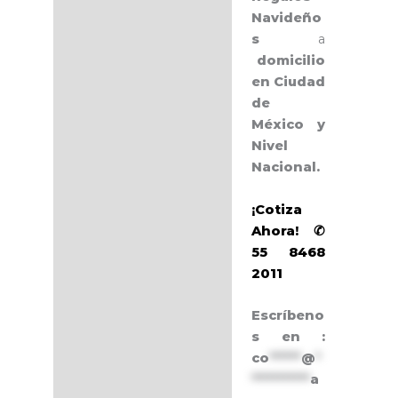
Navideño
s
a
domicilio
en Ciudad
de
México y
Nivel
Nacional.
¡Cotiza
Ahora! ✆
55 8468
2011
Escríbeno
s en :
co
******
@
*
***********
a