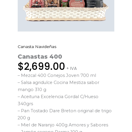
Canasta Navideñas
Canastas
400
Canastas 400
cantidad
$
2,699.00
+ IVA
– Mezcal 400 Conejos Joven 700 ml
– Salsa agridulce Cocina Mestiza sabor
mango 310 g
– Aceituna Excelencia Gordal C/Hueso
340grs
– Pan Tostado Dare Breton original de trigo
200 g
– Miel de Naranjo 400g Amores y Sabores