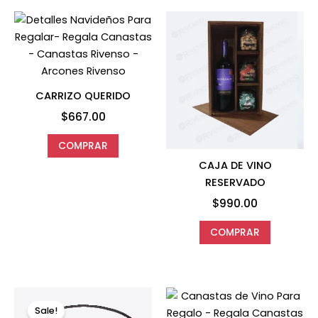
CARRIZO QUERIDO
$
667.00
COMPRAR
CAJA DE VINO
RESERVADO
$
990.00
COMPRAR
Original
Current
price
price
Sale!