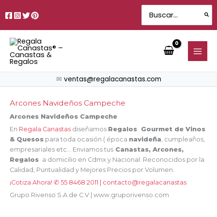
Sorted
Ir
by
Search
price:
al
for:
low
contenido
to
high
✉
ventas@regalacanastas.com
Arcones Navideños Campeche
Arcones Navideños Campeche
En
Regala Canastas
diseñamos
Regalos Gourmet de Vinos
& Quesos
para toda ocasión ( época
navideña
, cumpleaños,
empresariales etc… Enviamos tus
Canastas, Arcones,
Regalos
a domicilio en Cdmx y Nacional. Reconocidos por la
Calidad, Puntualidad y Mejores Precios por Volumen.
¡Cotiza Ahora! ✆ 55 8468 2011 | contacto@regalacanastas
Grupo Rivenso S.A de C.V | www.gruporivenso.com