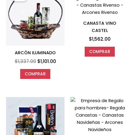
was:
is:
$1,337.00.
$1,101.00.
CANASTA VINO
CASTEL
$
1,562.00
COMPRAR
ARCÓN ILUMINADO
$
1,337.00
$
1,101.00
COMPRAR