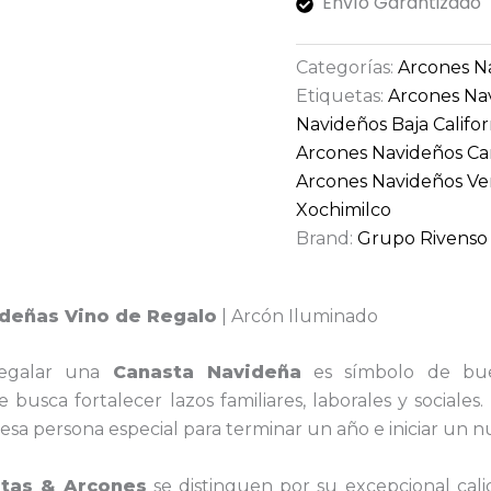
Envío Garantizado
Categorías:
Arcones N
Etiquetas:
Arcones Na
Navideños Baja Califor
Arcones Navideños C
Arcones Navideños Ve
Xochimilco
Brand:
Grupo Rivenso
deñas Vino de Regalo
| Arcón Iluminado
regalar una
Canasta
Navideña
es símbolo de bue
busca fortalecer lazos familiares, laborales y sociales
esa persona especial para terminar un año e iniciar un n
tas & Arcones
se distinguen por su excepcional cal