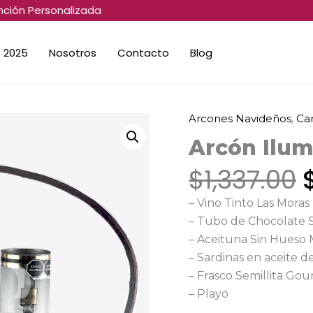
nción Personalizada
 2025
Nosotros
Contacto
Blog
,
Arcones Navideños
Ca
Arcón
Iluminado
Arcón Ilu
cantidad
$
1,337.00
– Vino Tinto Las Mora
– Tubo de Chocolate S
– Aceituna Sin Hueso
– Sardinas en aceite de
– Frasco Semillita Go
– Playo