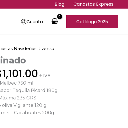
Blog
Canastas Express
Cuenta
Catálogo 2025
Original
Current
nastas Navideñas Rivenso
price
price
minado
was:
is:
$1,337.00.
$1,101.00.
$
1,101.00
+ IVA
s Malbec 750 ml
abor Tequila Picard 180g
 Máxima 235 GRS
 oliva Vigilante 120 g
urmet | Cacahuates 200g