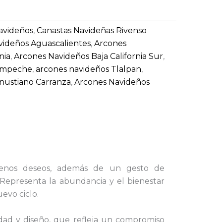
avideños
,
Canastas Navideñas Rivenso
videños Aguascalientes
,
Arcones
nia
,
Arcones Navideños Baja California Sur
,
ampeche
,
arcones navideños Tlalpan
,
nustiano Carranza
,
Arcones Navideños
nos deseos, además de un gesto de
. Representa la abundancia y el bienestar
uevo ciclo.
idad y diseño, que refleja un compromiso