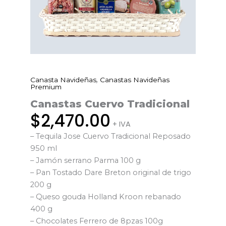
,
Canasta Navideñas
Canastas Navideñas
Canastas
Premium
Cuervo
Canastas Cuervo Tradicional
Tradicional
$
2,470.00
cantidad
+ IVA
– Tequila Jose Cuervo Tradicional Reposado
950 ml
– Jamón serrano Parma 100 g
– Pan Tostado Dare Breton original de trigo
200 g
– Queso gouda Holland Kroon rebanado
400 g
– Chocolates Ferrero de 8pzas 100g