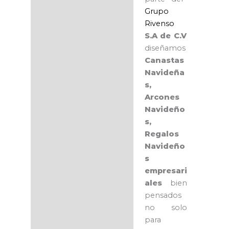
Grupo
Rivenso
S.A de C.V
diseñamos
Canastas
Navideña
s,
Arcones
Navideño
s,
Regalos
Navideño
s
empresari
ales
bien
pensados
no solo
para