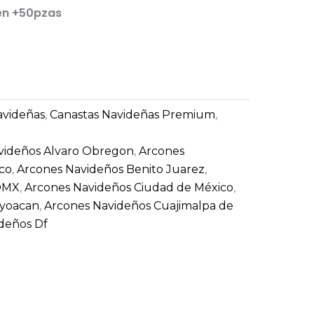
en +50pzas
avideñas
,
Canastas Navideñas Premium
,
videños Alvaro Obregon
,
Arcones
co
,
Arcones Navideños Benito Juarez
,
CDMX
,
Arcones Navideños Ciudad de México
,
oyoacan
,
Arcones Navideños Cuajimalpa de
deños Df