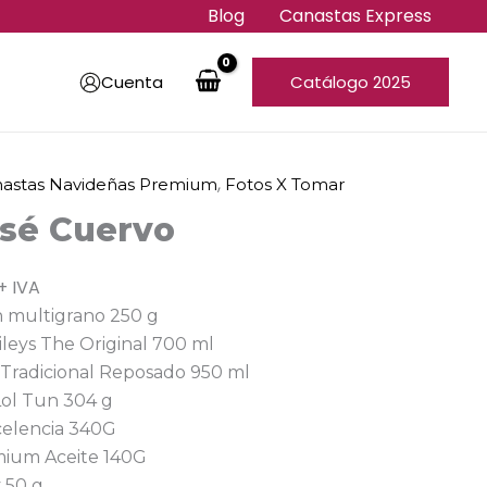
Blog
Canastas Express
Cuenta
Catálogo 2025
,
astas Navideñas Premium
Fotos X Tomar
osé Cuervo
+ IVA
n multigrano 250 g
leys The Original 700 ml
 Tradicional Reposado 950 ml
Lol Tun 304 g
celencia 340G
mium Aceite 140G
y 50 g