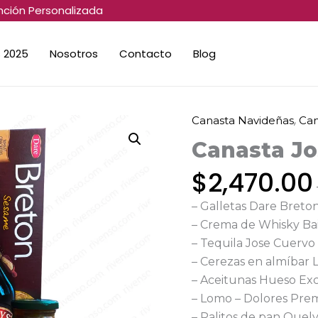
nción Personalizada
 2025
Nosotros
Contacto
Blog
,
Canasta Navideñas
Can
Canasta
José
Canasta J
Cuervo
$
2,470.00
cantidad
– Galletas Dare Breto
– Crema de Whisky Bai
– Tequila Jose Cuervo
– Cerezas en almíbar 
– Aceitunas Hueso Ex
– Lomo – Dolores Pre
– Palitos de pan Quel