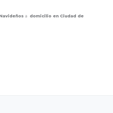
 Navideños
a
domicilio en Ciudad de