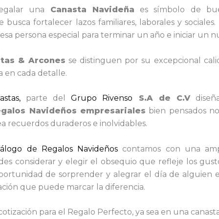
regalar una
Canasta
Navideña
es símbolo de bue
busca fortalecer lazos familiares, laborales y sociales
esa persona especial para terminar un año e iniciar un n
tas & Arcones
se distinguen por su excepcional cal
a en cada detalle.
stas,
parte del
Grupo Rivenso
S.A de C.V
diseñ
egalos Navideños empresariales
bien pensados no s
a recuerdos duraderos e inolvidables.
tálogo de Regalos Navideños
contamos con una amp
s considerar y elegir el obsequio que refleje los gust
oportunidad de sorprender y alegrar el día de alguien 
ación que puede marcar la diferencia.
cotización para el Regalo Perfecto, ya sea en una canasta