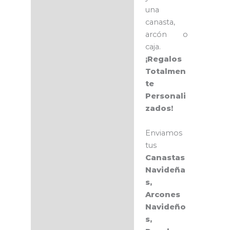
una
canasta,
arcón o
caja.
¡Regalos
Totalmen
te
Personali
zados!
Enviamos
tus
Canastas
Navideña
s,
Arcones
Navideño
s,