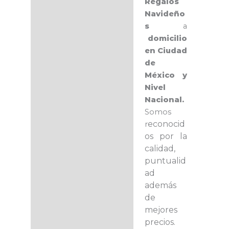
Regalos
Navideño
s
a
domicilio
en Ciudad
de
México y
Nivel
Nacional.
Somos
econocid
r
os por la
calidad,
puntualid
ad
además
de
mejores
precios.