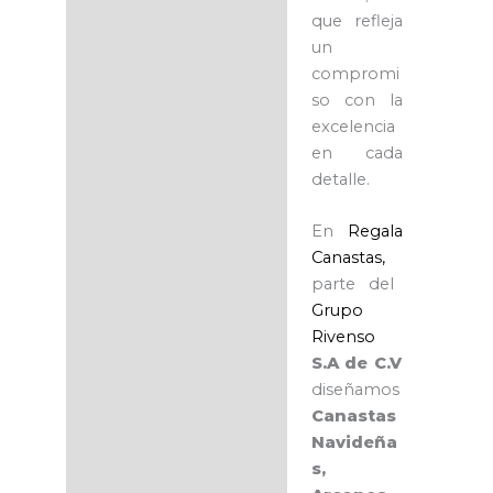
que refleja
un
compromi
so con la
excelencia
en cada
detalle.
En
Regala
Canastas,
parte del
Grupo
Rivenso
S.A de C.V
diseñamos
Canastas
Navideña
s,