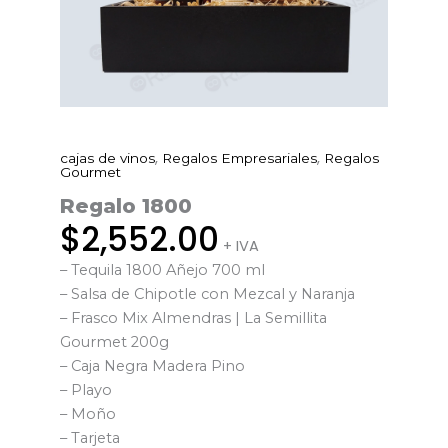
,
,
cajas de vinos
Regalos Empresariales
Regalos
Regalo
Gourmet
1800
Regalo 1800
cantidad
$
2,552.00
+ IVA
– Tequila 1800 Añejo 700 ml
– Salsa de Chipotle con Mezcal y Naranja
– Frasco Mix Almendras | La Semillita
Gourmet 200g
– Caja Negra Madera Pino
– Playo
– Moño
– Tarjeta