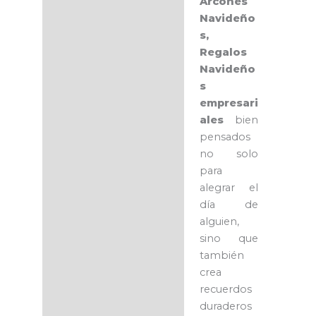
Arcones
Navideño
s,
Regalos
Navideño
s
empresari
ales
bien
pensados
no solo
para
alegrar el
día de
alguien,
sino que
también
crea
recuerdos
duraderos