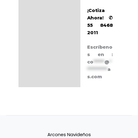
¡Cotiza
Ahora! ✆
55 8468
2011
Escríbeno
s en :
co
******
@
*
***********
a
s.com
Arcones Navideños