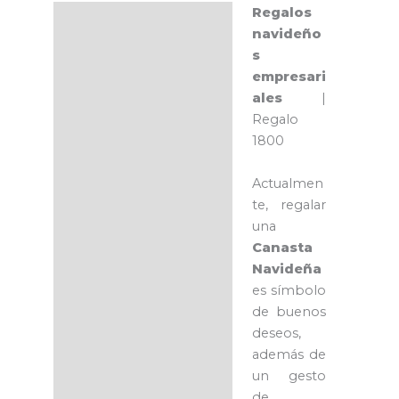
Regalos
Descripción
navideño
s
empresari
ales
|
Regalo
1800
Actualmen
te, regalar
una
Canasta
Navideña
es símbolo
de buenos
deseos,
además de
un gesto
de