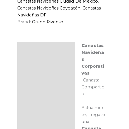
Canastas Navideñas Ciudad De Mexico
,
Canastas Navideñas Coyoacán
,
Canastas
Navideñas DF
Brand:
Grupo Rivenso
Canastas
Descripción
Navideña
s
Corporati
vas
|Canasta
Compartid
a
Actualmen
te, regalar
una
Canasta