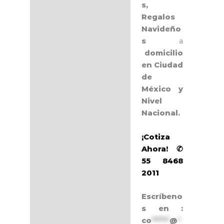
s,
Regalos
Navideño
s
a
domicilio
en Ciudad
de
México y
Nivel
Nacional.
¡Cotiza
Ahora! ✆
55 8468
2011
Escríbeno
s en :
co
******
@
*