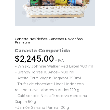
,
Canasta Navideñas
Canastas Navideñas
Canasta
Premium
Compartida
Canasta Compartida
cantidad
$
2,245.00
+ IVA
– Whisky Johnnie Walker Red Label 700 ml
– Brandy Torres 10 Años – 700 ml
– Aceite Extra Virgen Bogador 250ml
– Trufas de chocolate Lindt Lindor con
relleno suave sabores surtidos 120 g
– Café soluble Nescafé reserva mexicana
Xiapan 50 g
– Jamón Serrano Parma 100 g