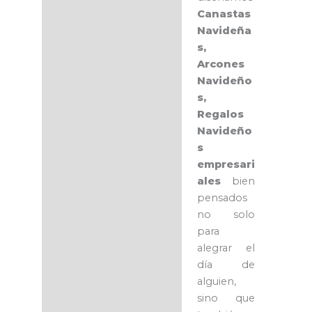
Canastas
Navideña
s,
Arcones
Navideño
s,
Regalos
Navideño
s
empresari
ales
bien
pensados
no solo
para
alegrar el
día de
alguien,
sino que