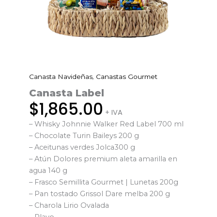
,
Canasta Navideñas
Canastas Gourmet
Canasta
Label
Canasta Label
cantidad
$
1,865.00
+ IVA
– Whisky Johnnie Walker Red Label 700 ml
– Chocolate Turin Baileys 200 g
– Aceitunas verdes Jolca300 g
– Atún Dolores premium aleta amarilla en
agua 140 g
– Frasco Semillita Gourmet | Lunetas 200g
– Pan tostado Grissol Dare melba 200 g
– Charola Lirio Ovalada