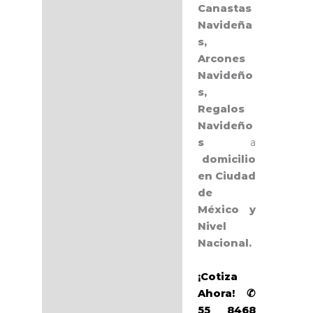
Canastas
Navideña
s,
Arcones
Navideño
s,
Regalos
Navideño
s
a
domicilio
en Ciudad
de
México y
Nivel
Nacional.
¡Cotiza
Ahora! ✆
55 8468