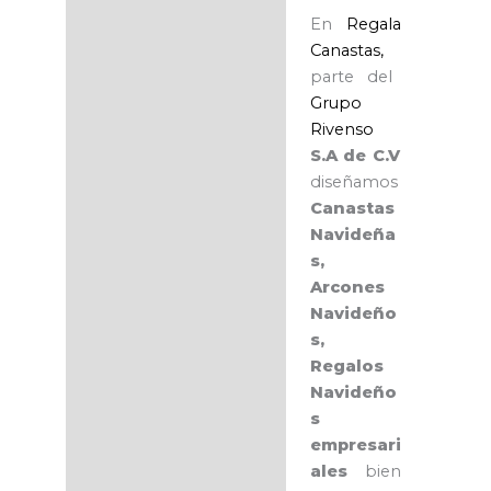
En
Regala
Canastas,
parte del
Grupo
Rivenso
S.A de C.V
diseñamos
Canastas
Navideña
s,
Arcones
Navideño
s,
Regalos
Navideño
s
empresari
ales
bien