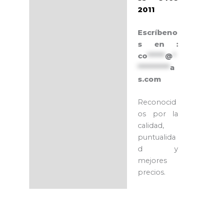
2011
Escríbeno
s en :
co
******
@
*
***********
a
s.com
Reconocid
os por la
calidad,
puntualida
d y
mejores
precios.