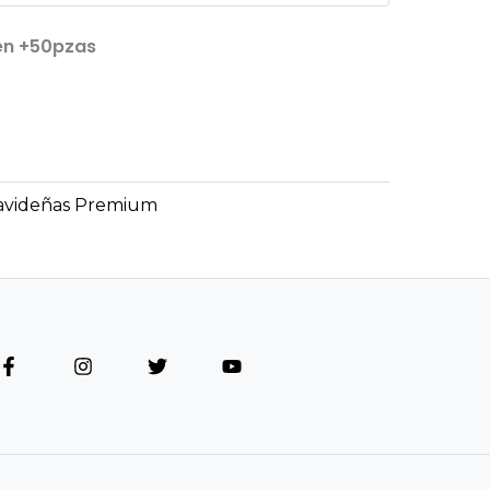
en +50pzas
avideñas Premium