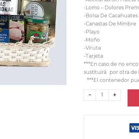
-Lomo – Dolores Prem
-Bolsa De Cacahuates
-Canastas De Mimbre
-Playo
-Moño
-Viruta
-Tarjeta
***En caso de no enco
sustituirá por otra de 
***El contenedor pue
-
+