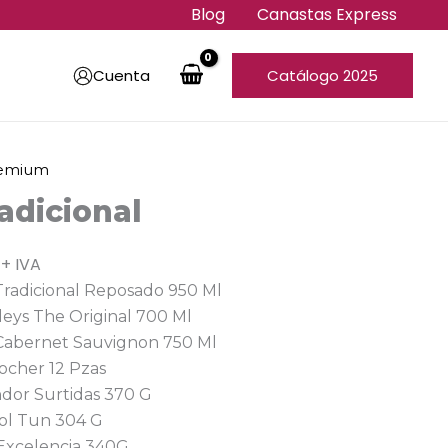
Blog
Canastas Express
Cuenta
Catálogo 2025
remium
adicional
+ IVA
Tradicional Reposado 950 Ml
eys The Original 700 Ml
 Cabernet Sauvignon 750 Ml
ocher 12 Pzas
ndor Surtidas 370 G
Lol Tun 304 G
 Excelencia 340G