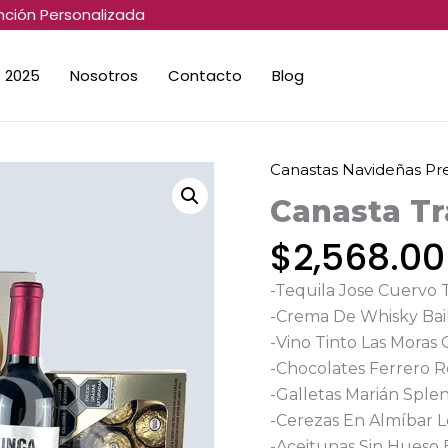
nción Personalizada
 2025
Nosotros
Contacto
Blog
Canastas Navideñas P
Canasta
Tradicional
Canasta Tr
cantidad
$
2,568.00
-Tequila Jose Cuervo 
-Crema De Whisky Bail
-Vino Tinto Las Moras
-Chocolates Ferrero R
-Galletas Marián Sple
-Cerezas En Almíbar 
-Aceitunas Sin Hueso