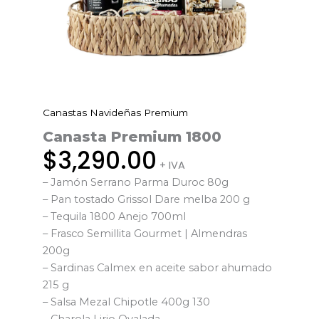
Canastas Navideñas Premium
Canasta
Premium
Canasta Premium 1800
1800
$
3,290.00
+ IVA
cantidad
– Jamón Serrano Parma Duroc 80g
– Pan tostado Grissol Dare melba 200 g
– Tequila 1800 Anejo 700ml
– Frasco Semillita Gourmet | Almendras
200g
– Sardinas Calmex en aceite sabor ahumado
215 g
– Salsa Mezal Chipotle 400g 130