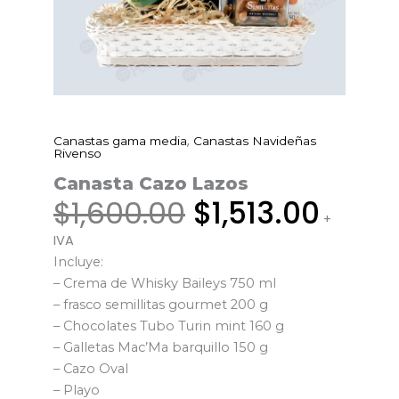
Original
Curre
,
Canastas gama media
Canastas Navideñas
Canasta
price
price
Rivenso
Cazo
was:
is:
Canasta Cazo Lazos
Lazos
$1,600.00.
$1,51
$
1,600.00
$
1,513.00
cantidad
+
IVA
Incluye:
– Crema de Whisky Baileys 750 ml
– frasco semillitas gourmet 200 g
– Chocolates Tubo Turin mint 160 g
– Galletas Mac’Ma barquillo 150 g
– Cazo Oval
– Playo