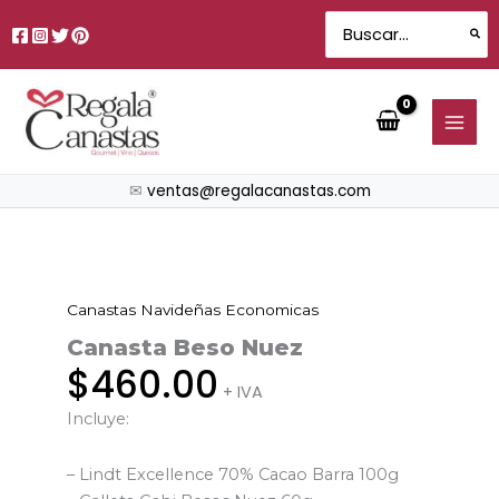
Ir
Search
al
for:
contenido
✉
ventas@regalacanastas.com
Canastas Navideñas Economicas
Canasta
Beso
Canasta Beso Nuez
Nuez
$
460.00
+ IVA
cantidad
Incluye:
– Lindt Excellence 70% Cacao Barra 100g