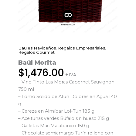
,
,
Baules Navideños
Regalos Empresariales
Baúl
Regalos Gourmet
Morita
Baúl Morita
cantidad
$
1,476.00
+ IVA
– Vino Tinto Las Moras Cabernet Sauvignon
750 ml
– Lomo Sólido de Atún Dolores en Agua 140
g
– Cereza en Almíbar Lol-Tun 183 g
– Aceitunas verdes Búfalo sin hueso 215 g
– Galletas Mac’Ma abanico 150 g
– Chocolate semiamargo Turín relleno con