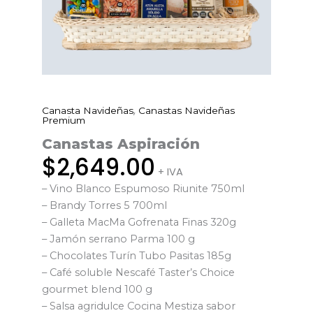
,
Canasta Navideñas
Canastas Navideñas
Canastas
Premium
Aspiración
Canastas Aspiración
cantidad
$
2,649.00
+ IVA
– Vino Blanco Espumoso Riunite 750ml
– Brandy Torres 5 700ml
– Galleta MacMa Gofrenata Finas 320g
– Jamón serrano Parma 100 g
– Chocolates Turín Tubo Pasitas 185g
– Café soluble Nescafé Taster’s Choice
gourmet blend 100 g
– Salsa agridulce Cocina Mestiza sabor