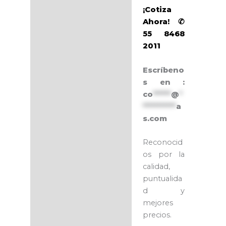
¡Cotiza
Ahora! ✆
55 8468
2011
Escríbeno
s en :
co
******
@
*
***********
a
s.com
Reconocid
os por la
calidad,
puntualida
d y
mejores
precios.