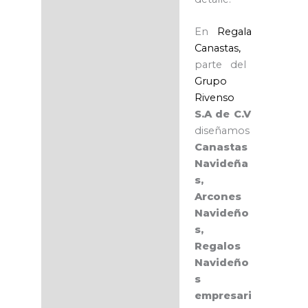
En
Regala
Canastas,
parte del
Grupo
Rivenso
S.A de C.V
diseñamos
Canastas
Navideña
s,
Arcones
Navideño
s,
Regalos
Navideño
s
empresari