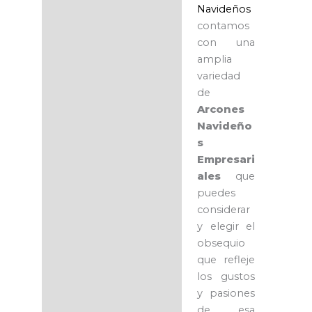
Navideños
contamos
con una
amplia
variedad
de
Arcones
Navideño
s
Empresari
ales
que
puedes
considerar
y elegir el
obsequio
que refleje
los gustos
y pasiones
de esa