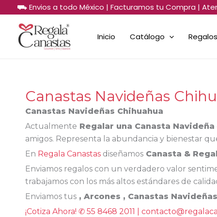
Sorted
Ir
⛟ Envios a todo México | Facturamos tu Compra | Ate
by
al
price:
low
contenido
to
Inicio
Catálogo
Regalos
high
Canastas Navideñas Chih
Canastas Navideñas Chihuahua
Actualmente
Regalar una Canasta Navideña
amigos. Representa la abundancia y bienestar que 
En
Regala Canastas
diseñamos
Canasta & Rega
Enviamos regalos con un verdadero valor sentimen
trabajamos con los más altos estándares de calid
Enviamos tus
,
Arcones
, Canastas Navideña
¡Cotiza Ahora! ✆ 55 8468 2011 | contacto@regalac