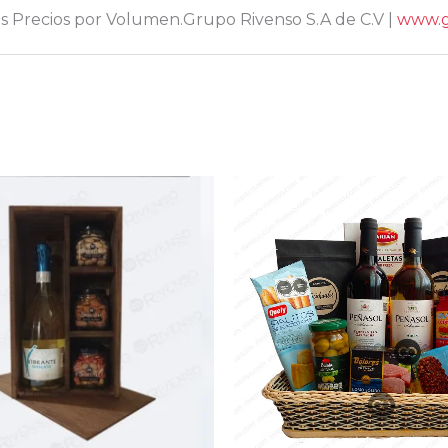
s Precios por Volumen.Grupo Rivenso S.A de C.V |
www.g