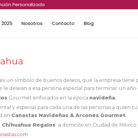
nción Personalizada
 2025
Nosotros
Contacto
Blog
uahua
es un símbolo de buenos deseos, que la empresa tiene 
le desean a esa persona especial para terminar un año e
los
Gourmet enfocados en la época
navideña
.
tal y especial para cada una de las personas a quien tú
ad en
Canastas Navideñas & Arcones Gourmet
.
s Chihuahua Regalos
a domicilio en Ciudad de México 
anastas.com