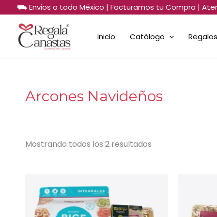
Sorted
Ir
⛟ Envios a todo México | Facturamos tu Compra | Ate
by
al
price:
low
contenido
to
Inicio
Catálogo
Regalos
high
Arcones Navideños
Mostrando todos los 2 resultados