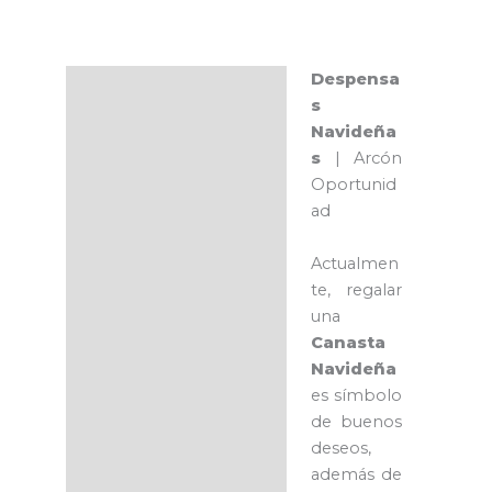
Despensa
Descripción
s
Navideña
s
| Arcón
Oportunid
ad
Actualmen
te, regalar
una
Canasta
Navideña
es símbolo
de buenos
deseos,
además de