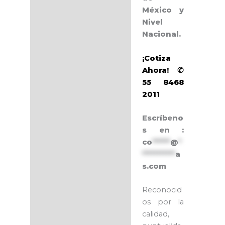
México y
Nivel
Nacional.
¡Cotiza
Ahora! ✆
55 8468
2011
Escríbeno
s en :
co
******
@
*
***********
a
s.com
Reconocid
os por la
calidad,