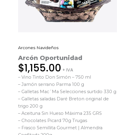
Arcones Navideños
Arcón
Oportunidad
Arcón Oportunidad
cantidad
$
1,155.00
+ IVA
– Vino Tinto Don Simón – 750 ml
– Jamón serrano Parma 100 g
– Galletas Mac´Ma Selecciones surtido 330 g
– Galletas saladas Daré Breton original de
trigo 200 g
– Aceituna Sin Hueso Máxima 235 GRS
– Chocolates Picard 70g Trugas
– Frasco Semillita Gourmet | Almendra