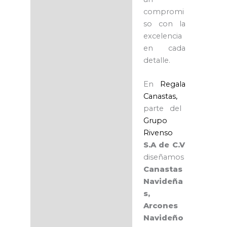
compromi
so con la
excelencia
en cada
detalle.
En
Regala
Canastas,
parte del
Grupo
Rivenso
S.A de C.V
diseñamos
Canastas
Navideña
s,
Arcones
Navideño