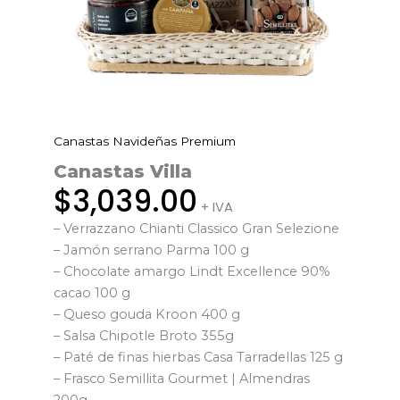
Canastas Navideñas Premium
Canastas
Villa
Canastas Villa
cantidad
$
3,039.00
+ IVA
– Verrazzano Chianti Classico Gran Selezione
– Jamón serrano Parma 100 g
– Chocolate amargo Lindt Excellence 90%
cacao 100 g
– Queso gouda Kroon 400 g
– Salsa Chipotle Broto 355g
– Paté de finas hierbas Casa Tarradellas 125 g
– Frasco Semillita Gourmet | Almendras