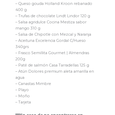
– Queso gouda Holland Kroon rebanado
400 g
– Trufas de chocolate Lindt Lindor 120 g
– Salsa agridulce Cocina Mestiza sabor
mango 310 g
– Salsa de Chipotle con Mezcal y Naranja
– Aceituna Excelencia Gordal C/Hueso
340grs
– Frasco Semillita Gourmet | Almendras
200g
– Paté de salmón Casa Tarradellas 125 g
– Atún Dolores premium aleta amarilla en
agua
– Canastas Mimbre
– Playo
– Moño
– Tarjeta
***En caso de no encontrarse en