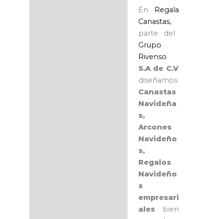
En
Regala
Canastas,
parte del
Grupo
Rivenso
S.A de C.V
diseñamos
Canastas
Navideña
s,
Arcones
Navideño
s,
Regalos
Navideño
s
empresari
ales
bien