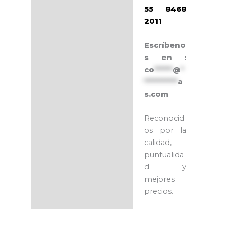
55 8468
2011
Escríbeno
s en :
co
******
@
*
***********
a
s.com
Reconocid
os por la
calidad,
puntualida
d y
mejores
precios.