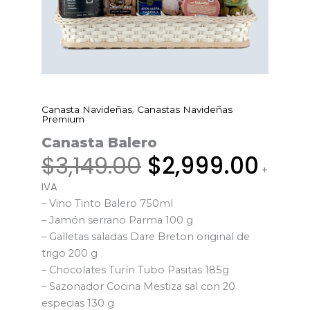
Original
Curr
,
Canasta Navideñas
Canastas Navideñas
Canasta
price
pric
Premium
Balero
was:
is:
Canasta Balero
cantidad
$3,149.00.
$2,9
$
3,149.00
$
2,999.00
+
IVA
– Vino Tinto Balero 750ml
– Jamón serrano Parma 100 g
– Galletas saladas Dare Breton original de
trigo 200 g
– Chocolates Turín Tubo Pasitas 185g
– Sazonador Cocina Mestiza sal con 20
especias 130 g