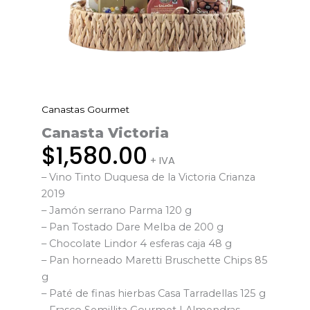
Canastas Gourmet
Canasta
Victoria
Canasta Victoria
cantidad
$
1,580.00
+ IVA
– Vino Tinto Duquesa de la Victoria Crianza
2019
– Jamón serrano Parma 120 g
– Pan Tostado Dare Melba de 200 g
– Chocolate Lindor 4 esferas caja 48 g
– Pan horneado Maretti Bruschette Chips 85
g
– Paté de finas hierbas Casa Tarradellas 125 g