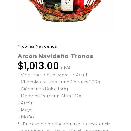
Arcones Navideños
Arcón
Navideño
Arcón Navideño Tronos
Tronos
$
1,013.00
+ IVA
cantidad
– Vino Finca de las Moras 750 ml
– Chocolates Tubo Turin Cherries 200g
– Arándanos Bolsa 130g
– Dolores Premium Atún 140g
– Arcón
– Playo
– Moño
***En caso de no encontrarse en existencia