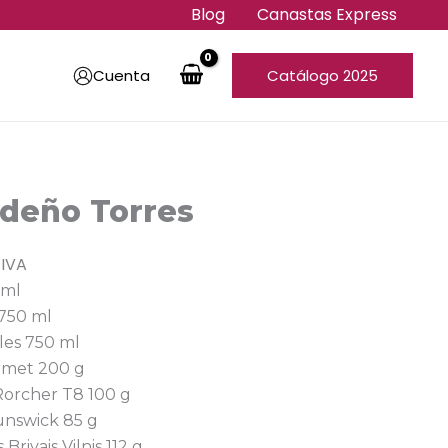
Blog
Canastas Express
Cuenta
Catálogo 2025
deño Torres
 IVA
 ml
 750 ml
les 750 ml
urmet 200 g
Rorcher T8 100 g
unswick 85 g
Brivais Vilnis 112 g