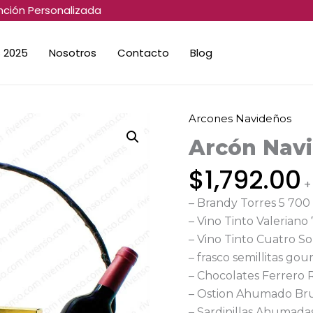
nción Personalizada
 2025
Nosotros
Contacto
Blog
Arcones Navideños
Arcón
Navideño
Arcón Navi
Torres
$
1,792.00
cantidad
+
– Brandy Torres 5 700
– Vino Tinto Valeriano
– Vino Tinto Cuatro So
– frasco semillitas go
– Chocolates Ferrero 
– Ostion Ahumado Br
– Sardinillas Ahumadas 