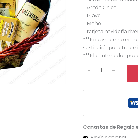
– Arcón Chico
– Playo
– Moño
– tarjeta navideña riv
***En caso de no enco
sustituirá por otra de 
***El contenedor pued
-
+
Canastas de Regalo 
Envío Nacional