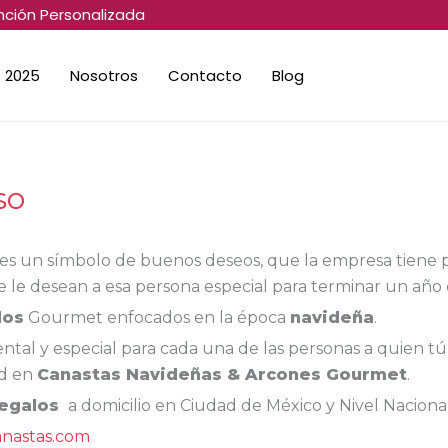
nción Personalizada
 2025
Nosotros
Contacto
Blog
so
es un símbolo de buenos deseos, que la empresa tiene 
le desean a esa persona especial para terminar un año e
los
Gourmet enfocados en la época
navideña
.
tal y especial para cada una de las personas a quien tú
ad en
Canastas Navideñas & Arcones Gourmet
.
Regalos
a domicilio en Ciudad de México y Nivel Naciona
anastas.com