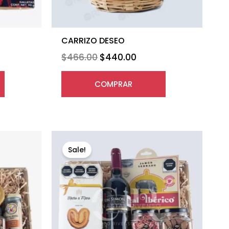
CARRIZO DESEO
$
466.00
$
440.00
COMPRAR
Original
Current
price
price
Sale!
was:
is:
$735.00.
$693.00.