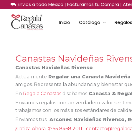
Sorted
Ir
⛟ Envios a todo México | Facturamos tu Compra | Ate
by
al
price:
low
contenido
to
Inicio
Catálogo
Regalos
high
Canastas Navideñas Riven
Canastas Navideñas Rivenso
Actualmente
Regalar una Canasta Navideña
amigos. Representa la abundancia y bienestar que 
En
Regala Canastas
diseñamos
Canasta & Rega
Enviamos regalos con un verdadero valor sentimen
trabajamos con los más altos estándares de calid
Enviamos tus
Arcones Navideñas Rivenso
, 
¡Cotiza Ahora! ✆ 55 8468 2011 | contacto@regalac